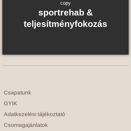
Tovább az oldalra
sportrehab &
teljesítményfokozás
Foglalj időpontot!
Csapatunk
GYIK
Adatkezelési tájékoztató
Csomagajánlatok