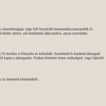
n a várandósságuk vége felé közeledő kismamákat ünnepelték és
örbe ölelve, női történetek által tanítva, anyai szeretettel,
e kerülsz a fókuszba és kisbabád. Szeretteid és barátaid támogató
kapni a támogatást. Fizikai érintésre lenne szükséged, vagy bátorító
gy az ünnepelt kismamáról.