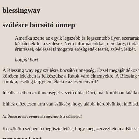
blessingway
szülésre bocsátó ünnep
Amerika szerte az egyik legszebb és legszentebb ilyen szertar
készítették fel a szülésre. Nem információkkal, nem tárgyi tudáss
érintéssel, öleléssel támogatva erősítgették testét, szívét, lelkét.
hoppál bori
A
Blessing
way egy szülésre bocsátó ünnepség. Ezzel megajándékozhat
körében lélekben is felkészülsz a Rátok váró élményekre. A
Blessing
w
sorokra, esetleg tárgyi emlékekre az eseményről?
Ideális esetben az ünnepséget vezető dúla, Dóri, már korábban találko
Ehhez előzetesen arra van szükség, hogy alábbi kérdőívünket kitölt
Az Ünnep pontos programja meglepetés a számodra!
Köszönöm szépen a megtiszteltetést, hogy megszervezhetem a Bles