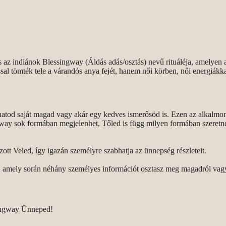
tás az indiánok Blessingway (Áldás adás/osztás) nevű rituáléja, amelye
al tömték tele a várandós anya fejét, hanem női körben, női energiákkal k
od saját magad vagy akár egy kedves ismerősöd is. Ezen az alkalmon T
ay sok formában megjelenhet, Tőled is függ milyen formában szeretnéd 
zott Veled, így igazán személyre szabhatja az ünnepség részleteit.
sd, amely során néhány személyes információt osztasz meg magadról va
singway Ünneped!