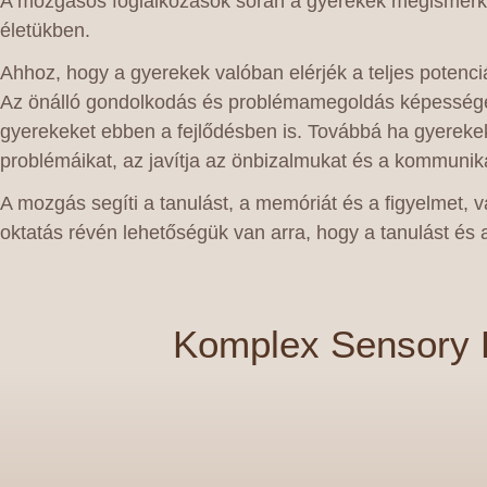
A mozgásos foglalkozások során a gyerekek megismerke
életükben.
Ahhoz, hogy a gyerekek valóban elérjék a teljes potenci
Az önálló gondolkodás és problémamegoldás képessége k
gyerekeket ebben a fejlődésben is. Továbbá ha gyereke
problémáikat, az javítja az önbizalmukat és a kommuniká
A mozgás segíti a tanulást, a memóriát és a figyelmet, 
oktatás révén lehetőségük van arra, hogy a tanulást és
Komplex Sensory F