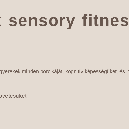
 sensory fitne
yerekek minden porcikáját, kognitív képességüket, és i
követésüket