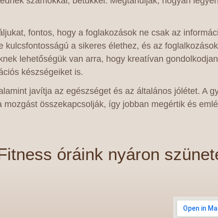
dnek számokkal, betűkkel. Megtanulják, hogyan legyene
áljukat, fontos, hogy a foglakozások ne csak az informác
ulcsfontosságú a sikeres élethez, és az foglalkozásokn
knek lehetőségük van arra, hogy kreatívan gondolkodja
ciós készségeiket is.
valamint javítja az egészséget és az általános jólétet. 
 a mozgást összekapcsolják, így jobban megértik és eml
itness óráink nyáron szünet