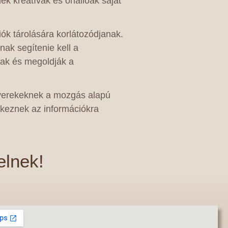
k kreatívak és önállóak saját
iók tárolására korlátozódjanak.
ak segítenie kell a
nak és megoldják a
A gyerekeknek a mozgás alapú
ékeznek az információkra
elnek!