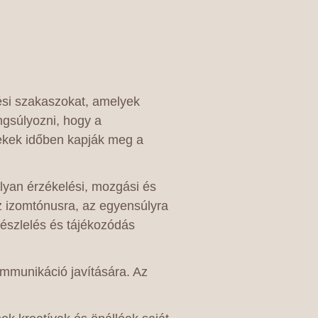
ési szakaszokat, amelyek
gsúlyozni, hogy a
rekek időben kapják meg a
olyan érzékelési, mozgási és
az izomtónusra, az egyensúlyra
 észlelés és tájékozódás
ommunikáció javítására. Az