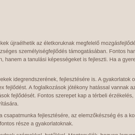
kek újraélhetik az életkoruknak megfelelő mozgásfejlőd
zséges személyiségfejlődés támogatásában. Fontos han
, hanem a tanulási képességeket is fejleszti. Ha a gye
ekek idegrendszerének, fejlesztésére is. A gyakorlatok 
lex fejlődést. A foglalkozások jótékony hatással vannak 
sok fejlődését. Fontos szerepet kap a térbeli érzékelés,
ítására.
k a csapatmunka fejlesztésére, az elemzőkészség és a k
fontos része a gyakorlatoknak.