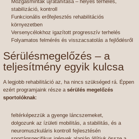
Mozgásminták újratanítása – helyes terhelés,
stabilizáció, kontroll
Funkcionális erőfejlesztés rehabilitációs
környezetben
Versenycélokhoz igazított progresszív terhelés
Folyamatos felmérés és visszacsatolás a fejlődésről
Sérülésmegelőzés – a
teljesítmény egyik kulcsa
A legjobb rehabilitáció az, ha nincs szükséged rá. Éppen
ezért programjaink része a
sérülés megelőzés
sportolóknak
:
feltérképezzük a gyenge láncszemeket,
dolgozunk az ízületi mobilitás, a stabilitás, és a
neuromuszkuláris kontroll fejlesztésén
sportágspecifikus igények alapján állítjuk össze a