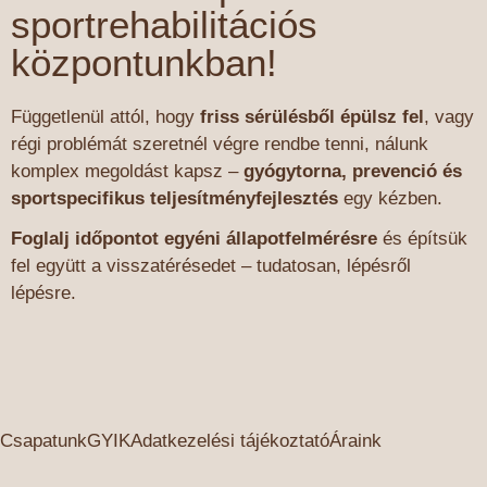
sportrehabilitációs
központunkban!
Függetlenül attól, hogy
friss sérülésből épülsz fel
, vagy
régi problémát szeretnél végre rendbe tenni, nálunk
komplex megoldást kapsz –
gyógytorna, prevenció és
sportspecifikus teljesítményfejlesztés
egy kézben.
Foglalj időpontot egyéni állapotfelmérésre
és építsük
fel együtt a visszatérésedet – tudatosan, lépésről
lépésre.
Csapatunk
GYIK
Adatkezelési tájékoztató
Áraink