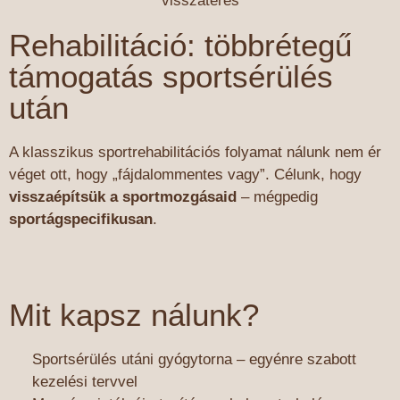
visszatérés
Rehabilitáció: többrétegű
támogatás sportsérülés
után
A klasszikus sportrehabilitációs folyamat nálunk nem ér
véget ott, hogy „fájdalommentes vagy”. Célunk, hogy
visszaépítsük a sportmozgásaid
– mégpedig
sportágspecifikusan
.
Mit kapsz nálunk?
Sportsérülés utáni gyógytorna – egyénre szabott
kezelési tervvel