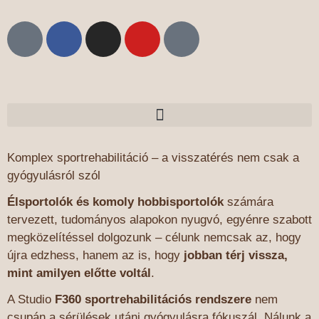
Komplex sportrehabilitáció – a visszatérés nem csak a
gyógyulásról szól
Élsportolók és komoly hobbisportolók
számára
tervezett, tudományos alapokon nyugvó, egyénre szabott
megközelítéssel dolgozunk – célunk nemcsak az, hogy
újra edzhess, hanem az is, hogy
jobban térj vissza,
mint amilyen előtte voltál
.
A Studio
F360 sportrehabilitációs rendszere
nem
csupán a sérülések utáni gyógyulásra fókuszál. Nálunk a